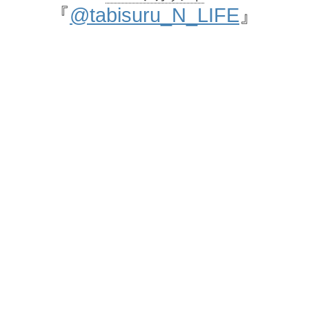
『
@tabisuru_N_LIFE
』