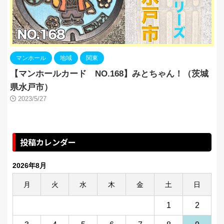
マンホール
地域
関東
【マンホールカード NO.168】みとちゃん！（茨城
県水戸市）
2023/5/27
投稿カレンダー
2026年8月
月
火
水
木
金
土
日
1
2