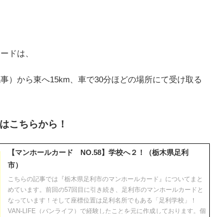
カードは、
）から東へ15km、車で30分ほどの場所にて受け取る
はこちらから！
【マンホールカード NO.58】学校へ２！（栃木県足利
市）
こちらの記事では『栃木県足利市のマンホールカード』についてまと
めています。前回の57回目に引き続き、足利市のマンホールカードと
なっています！そして座標位置は足利名所でもある「足利学校」！
VAN-LIFE（バンライフ）で経験したことを元に作成しております。個