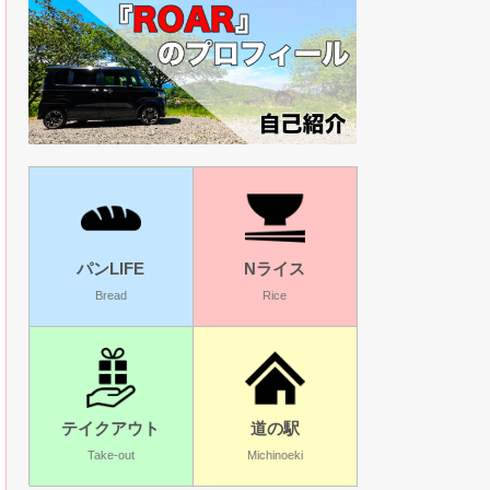
パンLIFE
Nライス
Bread
Rice
テイクアウト
道の駅
Take-out
Michinoeki