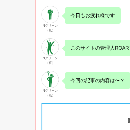
今日もお疲れ様です
Nグリーン
（礼）
このサイトの管理人ROAR
Nグリーン
（喜）
今回の記事の内容は〜？
Nグリーン
（疑）