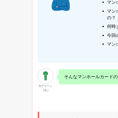
マン
マン
の？
何時
今回
マン
そんなマンホールカードの
Nグリーン
（礼）