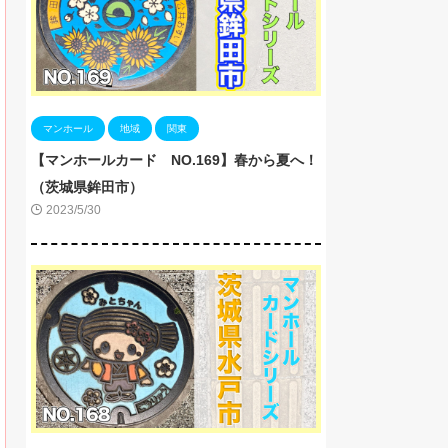
マンホール
地域
関東
【マンホールカード NO.169】春から夏へ！
（茨城県鉾田市）
2023/5/30