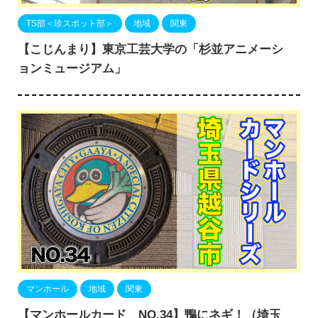
TS部＜珍スポット部＞
地域
関東
【こじんまり】東京工芸大学の「杉並アニメーシ
ョンミュージアム」
マンホール
地域
関東
【マンホールカード NO.34】鴨にネギ！（埼玉