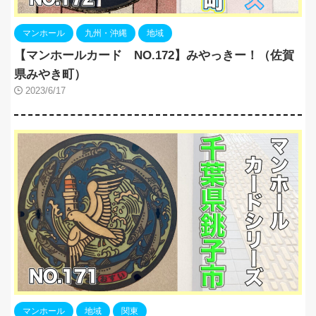
マンホール
九州・沖縄
地域
【マンホールカード NO.172】みやっきー！（佐賀
県みやき町）
2023/6/17
マンホール
地域
関東