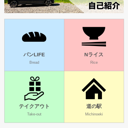
パンLIFE
Nライス
Bread
Rice
テイクアウト
道の駅
Take-out
Michinoeki