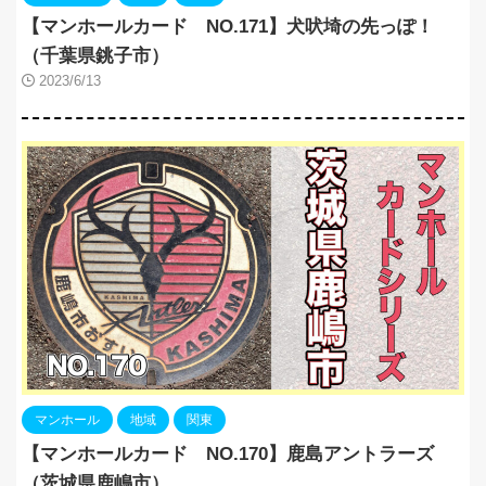
【マンホールカード NO.171】犬吠埼の先っぽ！
（千葉県銚子市）
2023/6/13
マンホール
地域
関東
【マンホールカード NO.170】鹿島アントラーズ
（茨城県鹿嶋市）