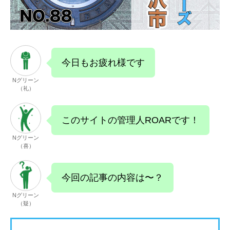
今日もお疲れ様です
Nグリーン
（礼）
このサイトの管理人ROARです！
Nグリーン
（喜）
今回の記事の内容は〜？
Nグリーン
（疑）