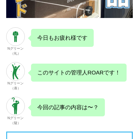
今日もお疲れ様です
Nグリーン
（礼）
このサイトの管理人ROARです！
Nグリーン
（喜）
今回の記事の内容は〜？
Nグリーン
（疑）