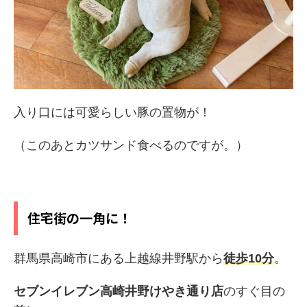
入り口には可愛らしい豚の置物が！
（このあとカツサンド食べるのですが。）
住宅街の一角に！
群馬県高崎市にある上越線井野駅から
徒歩10分
。
セブンイレブン高崎井野けやき通り店
のすぐ目の