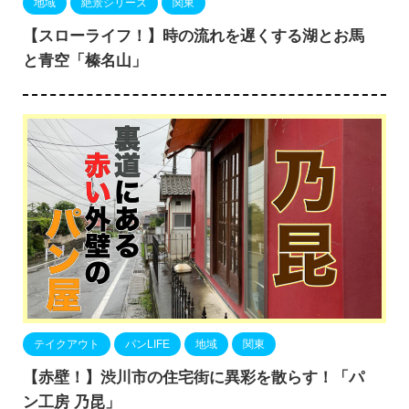
地域
絶景シリーズ
関東
【スローライフ！】時の流れを遅くする湖とお馬
と青空「榛名山」
テイクアウト
パンLIFE
地域
関東
【赤壁！】渋川市の住宅街に異彩を散らす！「パ
ン工房 乃昆」