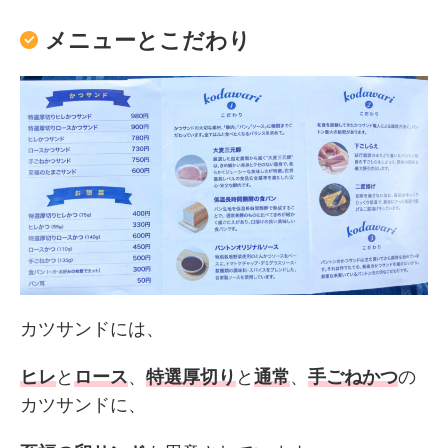
メニューとこだわり
カツサンドには、
ヒレ
と
ロース
、
特選厚切り
と
通常
、
手ごねかつ
の
カツサンドに、