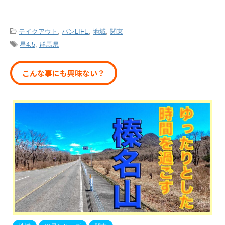
-
テイクアウト
,
パンLIFE
,
地域
,
関東
-
星4.5
,
群馬県
こんな事にも興味ない？