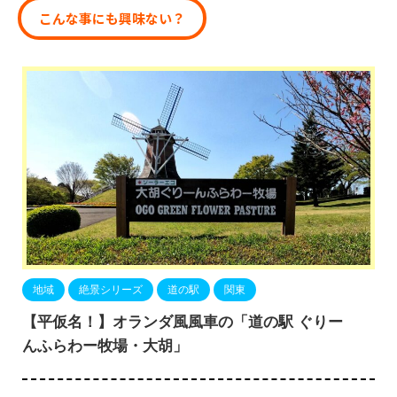
こんな事にも興味ない？
地域
絶景シリーズ
道の駅
関東
【平仮名！】オランダ風風車の「道の駅 ぐりー
んふらわー牧場・大胡」