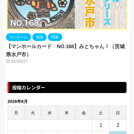
マンホール
地域
関東
【マンホールカード NO.168】みとちゃん！（茨城
県水戸市）
2023/5/27
投稿カレンダー
2026年8月
月
火
水
木
金
土
日
1
2