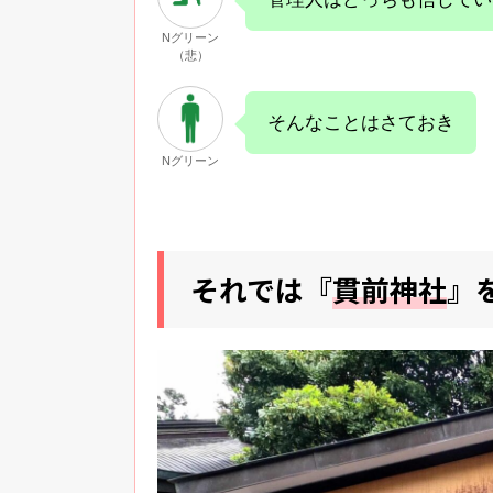
Nグリーン
（悲）
そんなことはさておき
Nグリーン
それでは『
貫前神社
』