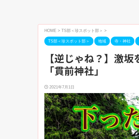
HOME
>
TS部＜珍スポット部＞
>
TS部＜珍スポット部＞
地域
寺・神社
【逆じゃね？】激坂
「貫前神社」
2021年7月1日