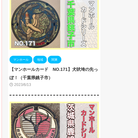
マンホール
地域
関東
【マンホールカード NO.171】犬吠埼の先っ
ぽ！（千葉県銚子市）
2023/6/13