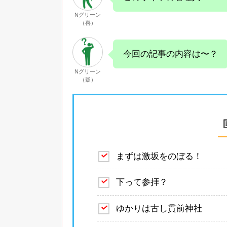
Nグリーン
（喜）
今回の記事の内容は〜？
Nグリーン
（疑）
まずは激坂をのぼる！
下って参拝？
ゆかりは古し貫前神社