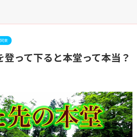
関東
を登って下ると本堂って本当？